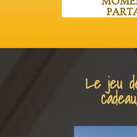
MOME
PART
Le jeu d
cadeau