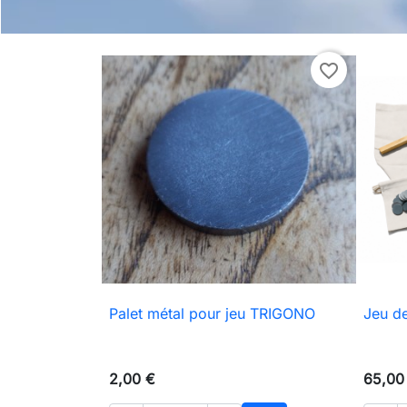
favorite_border
Palet métal pour jeu TRIGONO
Jeu de

Aperçu rapide
2,00 €
65,00