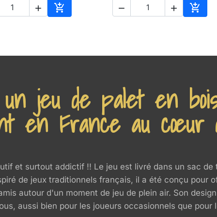





Ajouter au panier
Ajoute
un jeu de palet en bois
nt en France au cœur de
utif et surtout addictif !! Le jeu est livré dans un sac de
iré de jeux traditionnels français, il a été conçu pour 
 amis autour d'un moment de jeu de plein air. Son design
tous, aussi bien pour les joueurs occasionnels que pour 